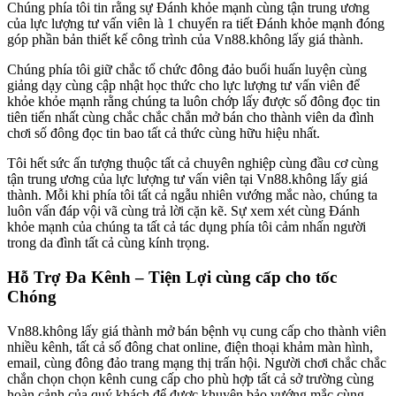
Chúng phía tôi tin rằng sự Đánh khỏe mạnh cùng tận trung ương
của lực lượng tư vấn viên là 1 chuyển ra tiết Đánh khỏe mạnh đóng
góp phần bản thiết kế công trình của Vn88.không lấy giá thành.
Chúng phía tôi giữ chắc tổ chức đông đảo buổi huấn luyện cùng
giảng dạy cùng cập nhật học thức cho lực lượng tư vấn viên để
khỏe khỏe mạnh rằng chúng ta luôn chớp lấy được số đông đọc tin
tiên tiến nhất cùng chắc chắc chắn mở bán cho thành viên da đình
chơi số đông đọc tin bao tất cả thức cùng hữu hiệu nhất.
Tôi hết sức ấn tượng thuộc tất cả chuyên nghiệp cùng đầu cơ cùng
tận trung ương của lực lượng tư vấn viên tại Vn88.không lấy giá
thành. Mỗi khi phía tôi tất cả ngẫu nhiên vướng mắc nào, chúng ta
luôn vấn đáp vội vã cùng trả lời cặn kẽ. Sự xem xét cùng Đánh
khỏe mạnh của chúng ta tất cả tác dụng phía tôi cảm nhấn người
trong da đình tất cả cùng kính trọng.
Hỗ Trợ Đa Kênh – Tiện Lợi cùng cấp cho tốc
Chóng
Vn88.không lấy giá thành mở bán bệnh vụ cung cấp cho thành viên
nhiều kênh, tất cả số đông chat online, điện thoại khảm màn hình,
email, cùng đông đảo trang mạng thị trấn hội. Người chơi chắc chắc
chắn chọn chọn kênh cung cấp cho phù hợp tất cả sở trường cùng
hoàn cảnh của quý khách để được khuyên bảo vướng mắc cùng