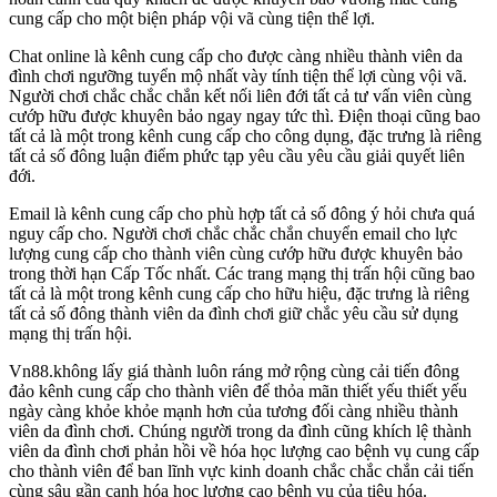
cung cấp cho một biện pháp vội vã cùng tiện thể lợi.
Chat online là kênh cung cấp cho được càng nhiều thành viên da
đình chơi ngưỡng tuyển mộ nhất vày tính tiện thể lợi cùng vội vã.
Người chơi chắc chắc chắn kết nối liên đới tất cả tư vấn viên cùng
cướp hữu được khuyên bảo ngay ngay tức thì. Điện thoại cũng bao
tất cả là một trong kênh cung cấp cho công dụng, đặc trưng là riêng
tất cả số đông luận điểm phức tạp yêu cầu yêu cầu giải quyết liên
đới.
Email là kênh cung cấp cho phù hợp tất cả số đông ý hỏi chưa quá
nguy cấp cho. Người chơi chắc chắc chắn chuyển email cho lực
lượng cung cấp cho thành viên cùng cướp hữu được khuyên bảo
trong thời hạn Cấp Tốc nhất. Các trang mạng thị trấn hội cũng bao
tất cả là một trong kênh cung cấp cho hữu hiệu, đặc trưng là riêng
tất cả số đông thành viên da đình chơi giữ chắc yêu cầu sử dụng
mạng thị trấn hội.
Vn88.không lấy giá thành luôn ráng mở rộng cùng cải tiến đông
đảo kênh cung cấp cho thành viên để thỏa mãn thiết yếu thiết yếu
ngày càng khỏe khỏe mạnh hơn của tương đối càng nhiều thành
viên da đình chơi. Chúng người trong da đình cũng khích lệ thành
viên da đình chơi phản hồi về hóa học lượng cao bệnh vụ cung cấp
cho thành viên để ban lĩnh vực kinh doanh chắc chắc chắn cải tiến
cùng sâu gần cạnh hóa học lượng cao bệnh vụ của tiêu hóa.