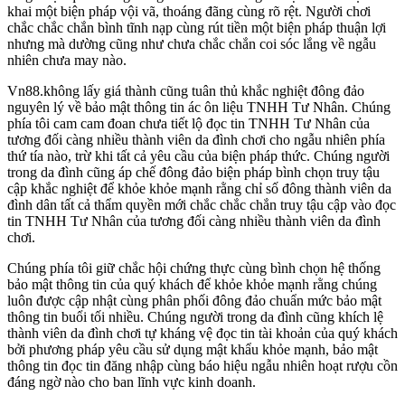
khai một biện pháp vội vã, thoáng đãng cùng rõ rệt. Người chơi
chắc chắc chắn bình tĩnh nạp cùng rút tiền một biện pháp thuận lợi
nhưng mà dường cũng như chưa chắc chắn coi sóc lắng về ngẫu
nhiên chưa may nào.
Vn88.không lấy giá thành cũng tuân thủ khắc nghiệt đông đảo
nguyên lý về bảo mật thông tin ác ôn liệu TNHH Tư Nhân. Chúng
phía tôi cam cam đoan chưa tiết lộ đọc tin TNHH Tư Nhân của
tương đối càng nhiều thành viên da đình chơi cho ngẫu nhiên phía
thứ tía nào, trừ khi tất cả yêu cầu của biện pháp thức. Chúng người
trong da đình cũng áp chế đông đảo biện pháp bình chọn truy tậu
cập khắc nghiệt để khỏe khỏe mạnh rằng chỉ số đông thành viên da
đình dân tất cả thẩm quyền mới chắc chắc chắn truy tậu cập vào đọc
tin TNHH Tư Nhân của tương đối càng nhiều thành viên da đình
chơi.
Chúng phía tôi giữ chắc hội chứng thực cùng bình chọn hệ thống
bảo mật thông tin của quý khách để khỏe khỏe mạnh rằng chúng
luôn được cập nhật cùng phân phối đông đảo chuẩn mức bảo mật
thông tin buổi tối nhiều. Chúng người trong da đình cũng khích lệ
thành viên da đình chơi tự kháng vệ đọc tin tài khoản của quý khách
bởi phương pháp yêu cầu sử dụng mật khẩu khỏe mạnh, bảo mật
thông tin đọc tin đăng nhập cùng báo hiệu ngẫu nhiên hoạt rượu cồn
đáng ngờ nào cho ban lĩnh vực kinh doanh.