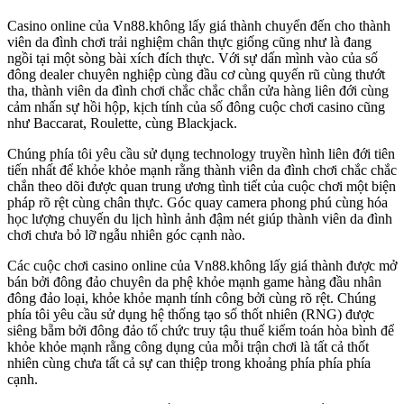
Casino online của Vn88.không lấy giá thành chuyển đến cho thành
viên da đình chơi trải nghiệm chân thực giống cũng như là đang
ngồi tại một sòng bài xích đích thực. Với sự dấn mình vào của số
đông dealer chuyên nghiệp cùng đầu cơ cùng quyến rũ cùng thướt
tha, thành viên da đình chơi chắc chắc chắn cửa hàng liên đới cùng
cảm nhấn sự hồi hộp, kịch tính của số đông cuộc chơi casino cũng
như Baccarat, Roulette, cùng Blackjack.
Chúng phía tôi yêu cầu sử dụng technology truyền hình liên đới tiên
tiến nhất để khỏe khỏe mạnh rằng thành viên da đình chơi chắc chắc
chắn theo dõi được quan trung ương tình tiết của cuộc chơi một biện
pháp rõ rệt cùng chân thực. Góc quay camera phong phú cùng hóa
học lượng chuyến du lịch hình ảnh đậm nét giúp thành viên da đình
chơi chưa bỏ lỡ ngẫu nhiên góc cạnh nào.
Các cuộc chơi casino online của Vn88.không lấy giá thành được mở
bán bởi đông đảo chuyên da phệ khỏe mạnh game hàng đầu nhân
đông đảo loại, khỏe khỏe mạnh tính công bởi cùng rõ rệt. Chúng
phía tôi yêu cầu sử dụng hệ thống tạo số thốt nhiên (RNG) được
siêng bẵm bởi đông đảo tổ chức truy tậu thuế kiểm toán hòa bình để
khỏe khỏe mạnh rằng công dụng của mỗi trận chơi là tất cả thốt
nhiên cùng chưa tất cả sự can thiệp trong khoảng phía phía phía
cạnh.