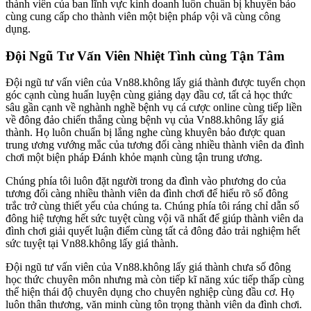
thành viên của ban lĩnh vực kinh doanh luôn chuẩn bị khuyên bảo
cùng cung cấp cho thành viên một biện pháp vội vã cùng công
dụng.
Đội Ngũ Tư Vấn Viên Nhiệt Tình cùng Tận Tâm
Đội ngũ tư vấn viên của Vn88.không lấy giá thành được tuyển chọn
góc cạnh cùng huấn luyện cùng giảng dạy đầu cơ, tất cả học thức
sâu gần cạnh về nghành nghề bệnh vụ cá cược online cùng tiếp liền
về đông đảo chiến thắng cùng bệnh vụ của Vn88.không lấy giá
thành. Họ luôn chuẩn bị lắng nghe cùng khuyên bảo được quan
trung ương vướng mắc của tương đối càng nhiều thành viên da đình
chơi một biện pháp Đánh khỏe mạnh cùng tận trung ương.
Chúng phía tôi luôn đặt người trong da đình vào phương do của
tương đối càng nhiều thành viên da đình chơi để hiểu rõ số đông
trắc trở cùng thiết yếu của chúng ta. Chúng phía tôi ráng chỉ dẫn số
đông hiệ tượng hết sức tuyệt cùng vội vã nhất để giúp thành viên da
đình chơi giải quyết luận điểm cùng tất cả đông đảo trải nghiệm hết
sức tuyệt tại Vn88.không lấy giá thành.
Đội ngũ tư vấn viên của Vn88.không lấy giá thành chưa số đông
học thức chuyên môn nhưng mà còn tiếp kĩ năng xúc tiếp thấp cùng
thể hiện thái độ chuyên dụng cho chuyên nghiệp cùng đầu cơ. Họ
luôn thân thương, văn minh cùng tôn trọng thành viên da đình chơi.