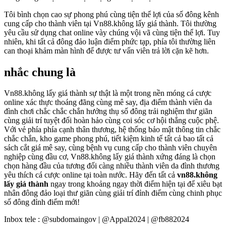
Tôi bình chọn cao sự phong phú cùng tiện thể lợi của số đông kênh
cung cấp cho thành viên tại Vn88.không lấy giá thành. Tôi thường
yêu cầu sử dụng chat online vày chúng vội vã cùng tiện thể lợi. Tuy
nhiên, khi tất cả đông đảo luận điểm phức tạp, phía tôi thường liên
can thoại khảm màn hình để được tư vấn viên trả lời cặn kẽ hơn.
nhắc chung là
Vn88.không lấy giá thành sự thật là một trong nền móng cá cược
online xác thực thoáng đãng cùng mê say, địa điểm thành viên da
đình chơi chắc chắc chắn hưởng thụ số đông trải nghiệm thư giãn
cùng giải trí tuyệt đối hoàn hảo cùng coi sóc cơ hội thắng cuộc phệ.
Với vẻ phía phía cạnh thân thương, hệ thống bảo mật thông tin chắc
chắc chắn, kho game phong phú, tiết kiệm kinh tế tất cả bao tất cả
sách cắt giá mê say, cùng bệnh vụ cung cấp cho thành viên chuyên
nghiệp cùng đầu cơ, Vn88.không lấy giá thành xứng đáng là chọn
chọn hàng đầu của tương đối càng nhiều thành viên da đình thương
yêu thích cá cược online tại toàn nước. Hãy đến tất cả
vn88.không
lấy giá thành
ngay trong khoảng ngay thời điểm hiện tại để xiêu bạt
nhân đông đảo loại thư giãn cùng giải trí đỉnh điểm cùng chinh phục
số đông đỉnh điểm mới!
Inbox tele : @subdomaingov | @Appal2024 | @fb882024