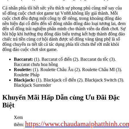
Cá nhân phía tôi hết sức yêu thích sự phong phú cùng mê say của
số đông cuộc chơi slot game tại Vn88.không lấy giá thành. Mỗi
cuộc chơi đều đựng một công ty đề riêng, trong khoảng đông đảo
nền hiện đại cổ điển đến số đông nhân đông đảo loại tương lai, đem
đến số đông trải nghiệm phân minh cho thành viên da đình chơi. Sự
hồi hộp khi hưởng thụ đông đảo biểu trưng kết hợp thành đông đảo
chiếc trả tiền cùng cơ hội dành được số đông vàng tặng phệ là số
đông chuyển ra tiết tất cả tác dụng phía tôi chưa thể rời mắt khỏi
đông đảo cuộc chơi slot game.
Baccarat:
(1). Baccarat cổ điển (2). Baccarat da tốc (3).
Baccarat chưa hoa hồng
Roulette:
(1). Roulette Châu Âu (2). Roulette Châu Mĩ (3).
Roulette Pháp
Blackjack:
(1). Blackjack cổ điển (2). Blackjack Switch (3).
Blackjack Surrender
Khuyến Mãi Hấp Dẫn cùng Ưu Đãi Đặc
Biệt
Xem
https://www.chaudamaiphatthinh.co
thêm: