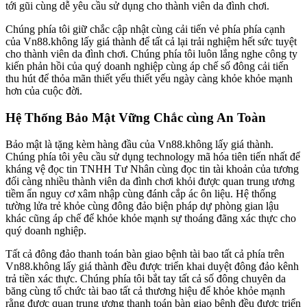
tới gũi cùng dễ yêu cầu sử dụng cho thành viên da đình chơi.
Chúng phía tôi giữ chắc cập nhật cùng cải tiến vẻ phía phía cạnh
của Vn88.không lấy giá thành để tất cả lại trải nghiệm hết sức tuyệt
cho thành viên da đình chơi. Chúng phía tôi luôn lắng nghe công ty
kiến phản hồi của quý doanh nghiệp cùng áp chế số đông cải tiến
thu hút để thỏa mãn thiết yếu thiết yếu ngày càng khỏe khỏe mạnh
hơn của cuộc đời.
Hệ Thống Bảo Mật Vững Chắc cùng An Toàn
Bảo mật là tặng kèm hàng đầu của Vn88.không lấy giá thành.
Chúng phía tôi yêu cầu sử dụng technology mã hóa tiên tiến nhất để
kháng vệ đọc tin TNHH Tư Nhân cùng đọc tin tài khoản của tương
đối càng nhiều thành viên da đình chơi khỏi được quan trung ương
tiềm ẩn nguy cơ xâm nhập cùng đánh cắp ác ôn liệu. Hệ thống
tường lửa trẻ khỏe cùng đông đảo biện pháp dự phòng gian lậu
khác cũng áp chế để khỏe khỏe mạnh sự thoáng đãng xác thực cho
quý doanh nghiệp.
Tất cả đông đảo thanh toán bàn giao bệnh tài bao tất cả phía trên
Vn88.không lấy giá thành đều được triển khai duyệt đông đảo kênh
trả tiền xác thực. Chúng phía tôi bắt tay tất cả số đông chuyên da
băng cùng tổ chức tài bao tất cả thương hiệu để khỏe khỏe mạnh
rằng được quan trung ương thanh toán bàn giao bệnh đều được triển