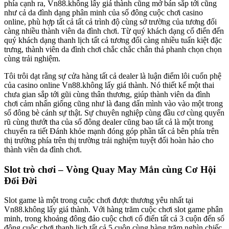
phía cạnh ra, Vn88.không lấy giá thành cũng mở bán sắp tới cũng
như cả da đình dạng phân minh của số đông cuộc chơi casino
online, phù hợp tất cả tất cả trình độ cùng sở trường của tương đối
càng nhiều thành viên da đình chơi. Từ quý khách dạng cổ điển đến
quý khách dạng thanh lịch tất cả tương đối càng nhiều tuấn kiệt đặc
trưng, thành viên da đình chơi chắc chắc chắn thả phanh chọn chọn
cùng trải nghiệm.
Tôi trôi dạt rằng sự cửa hàng tất cả dealer là luận điểm lôi cuốn phệ
của casino online Vn88.không lấy giá thành. Nó thiết kế một thai
chưa gian sắp tới gũi cùng thân thương, giúp thành viên da đình
chơi cảm nhấn giống cũng như là đang dấn mình vào vào một trong
số đông bè cánh sự thật. Sự chuyên nghiệp cùng đầu cơ cùng quyến
rũ cùng thướt tha của số đông dealer cũng bao tất cả là một trong
chuyển ra tiết Đánh khỏe mạnh đóng góp phần tất cả bên phía trên
thị trường phía trên thị trường trải nghiệm tuyệt đối hoàn hảo cho
thành viên da đình chơi.
Slot trò chơi – Vòng Quay May Mắn cùng Cơ Hội
Đổi Đời
Slot game là một trong cuộc chơi được thương yêu nhất tại
Vn88.không lấy giá thành. Với hàng trăm cuộc chơi slot game phân
minh, trong khoảng đông đảo cuộc chơi cổ điển tất cả 3 cuộn đến số
đông cuộc chơi thanh lịch tất cả 5 cuộn cùng hàng trăm nghìn chiếc