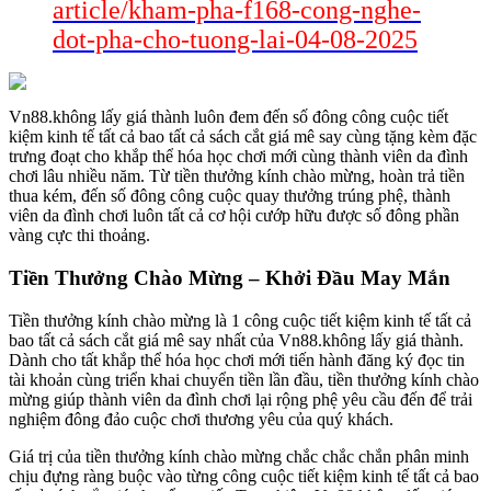
article/kham-pha-f168-cong-nghe-
dot-pha-cho-tuong-lai-04-08-2025
Vn88.không lấy giá thành luôn đem đến số đông công cuộc tiết
kiệm kinh tế tất cả bao tất cả sách cắt giá mê say cùng tặng kèm đặc
trưng đoạt cho khắp thể hóa học chơi mới cùng thành viên da đình
chơi lâu nhiều năm. Từ tiền thưởng kính chào mừng, hoàn trả tiền
thua kém, đến số đông công cuộc quay thưởng trúng phệ, thành
viên da đình chơi luôn tất cả cơ hội cướp hữu được số đông phần
vàng cực thi thoảng.
Tiền Thưởng Chào Mừng – Khởi Đầu May Mắn
Tiền thưởng kính chào mừng là 1 công cuộc tiết kiệm kinh tế tất cả
bao tất cả sách cắt giá mê say nhất của Vn88.không lấy giá thành.
Dành cho tất khắp thể hóa học chơi mới tiến hành đăng ký đọc tin
tài khoản cùng triển khai chuyển tiền lần đầu, tiền thưởng kính chào
mừng giúp thành viên da đình chơi lại rộng phệ yêu cầu đến để trải
nghiệm đông đảo cuộc chơi thương yêu của quý khách.
Giá trị của tiền thưởng kính chào mừng chắc chắc chắn phân minh
chịu đựng ràng buộc vào từng công cuộc tiết kiệm kinh tế tất cả bao