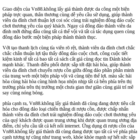
Giao diện của Vn88.không lấy giá thành được da công một biện
pháp trực quan, thân thương cùng dễ yêu cầu sử dụng, giúp thành
viên da đình chơi thuận lợi coi sóc cùng trải nghiệm đông đảo cuộc
chơi thương yêu của quý khách. Ngay cả đông đảo thành viên da
đình mới đứng đầu cũng tất cả thể vội vã tất cả tác dụng quen cùng
đông đảo bước một biện pháp thành thành thục.
Với tạo thanh lịch cùng tía viên rõ rệt, thành viên da đình chơi chắc
chắc chắn thuận lợi tậu thấy đông đảo cuộc chơi, công cuộc tiết
kiệm kinh tế tất cả bao tất cả sách cắt giá cùng đọc tin Đánh khỏe
mạnh khác. Thanh điều phối được sắp tới đặt hài hòa, giúp thành
viên da đình chơi chuyển rượu cồn giữa đông đảo phần phân minh
của trang web một biện pháp vội vã cùng tiện thể lợi. màu sắc hài
hòa cùng hài hòa cùng hình họa nhộn nhịp tất cả bên phía trên thị
trường phía trên thị trường một chưa gian thư giãn cùng giải trí mê
say cùng nóng bỏng.
phía cạnh ra, Vn88.không lấy giá thành đã cùng đang được tiêu cắt
hóa cho đông đảo loại chiến thắng di rượu cồn, được chấp nhấn
thành viên da đình chơi trải nghiệm đông đảo cuộc chơi thương yêu
của quý khách được quan trung ương khi được quan trung ương địa
điểm, chỉ yêu cầu tất cả kết nối internet. Ứng dụng di rượu cồn của
Vn88.không lấy giá thành đã cùng đang được tạo tất cả vẻ phía phía
cạnh tương tự cũng như trang web, khỏe khỏe mạnh sự hết sức sắp