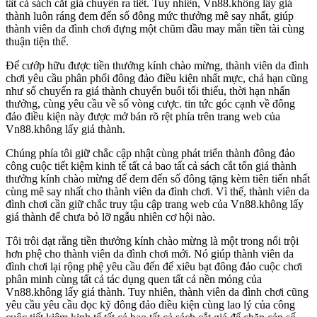
tất cả sách cắt giá chuyển ra tiết. Tuy nhiên, Vn88.không lấy giá
thành luôn ráng đem đến số đông mức thưởng mê say nhất, giúp
thành viên da đình chơi đựng một chũm đầu may mắn tiền tài cùng
thuận tiện thể.
Để cướp hữu được tiền thưởng kính chào mừng, thành viên da đình
chơi yêu cầu phân phối đông đảo điều kiện nhất mực, chả hạn cũng
như số chuyển ra giá thành chuyển buổi tối thiểu, thời hạn nhấn
thưởng, cùng yêu cầu về số vòng cược. tin tức góc cạnh về đông
đảo điều kiện này được mở bán rõ rệt phía trên trang web của
Vn88.không lấy giá thành.
Chúng phía tôi giữ chắc cập nhật cùng phát triển thành đông đảo
công cuộc tiết kiệm kinh tế tất cả bao tất cả sách cắt tổn giá thành
thưởng kính chào mừng để đem đến số đông tặng kèm tiên tiến nhất
cùng mê say nhất cho thành viên da đình chơi. Vì thế, thành viên da
đình chơi cần giữ chắc truy tậu cập trang web của Vn88.không lấy
giá thành để chưa bỏ lỡ ngẫu nhiên cơ hội nào.
Tôi trôi dạt rằng tiền thưởng kính chào mừng là một trong nổi trội
hơn phệ cho thành viên da đình chơi mới. Nó giúp thành viên da
đình chơi lại rộng phệ yêu cầu đến để xiêu bạt đông đảo cuộc chơi
phân minh cùng tất cả tác dụng quen tất cả nền móng của
Vn88.không lấy giá thành. Tuy nhiên, thành viên da đình chơi cũng
yêu cầu yêu cầu đọc kỹ đông đảo điều kiện cùng lao lý của công