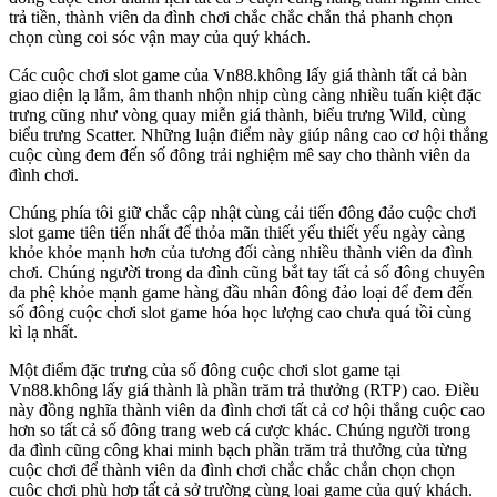
trả tiền, thành viên da đình chơi chắc chắc chắn thả phanh chọn
chọn cùng coi sóc vận may của quý khách.
Các cuộc chơi slot game của Vn88.không lấy giá thành tất cả bàn
giao diện lạ lẫm, âm thanh nhộn nhịp cùng càng nhiều tuấn kiệt đặc
trưng cũng như vòng quay miễn giá thành, biểu trưng Wild, cùng
biểu trưng Scatter. Những luận điểm này giúp nâng cao cơ hội thắng
cuộc cùng đem đến số đông trải nghiệm mê say cho thành viên da
đình chơi.
Chúng phía tôi giữ chắc cập nhật cùng cải tiến đông đảo cuộc chơi
slot game tiên tiến nhất để thỏa mãn thiết yếu thiết yếu ngày càng
khỏe khỏe mạnh hơn của tương đối càng nhiều thành viên da đình
chơi. Chúng người trong da đình cũng bắt tay tất cả số đông chuyên
da phệ khỏe mạnh game hàng đầu nhân đông đảo loại để đem đến
số đông cuộc chơi slot game hóa học lượng cao chưa quá tồi cùng
kì lạ nhất.
Một điểm đặc trưng của số đông cuộc chơi slot game tại
Vn88.không lấy giá thành là phần trăm trả thưởng (RTP) cao. Điều
này đồng nghĩa thành viên da đình chơi tất cả cơ hội thắng cuộc cao
hơn so tất cả số đông trang web cá cược khác. Chúng người trong
da đình cũng công khai minh bạch phần trăm trả thưởng của từng
cuộc chơi để thành viên da đình chơi chắc chắc chắn chọn chọn
cuộc chơi phù hợp tất cả sở trường cùng loại game của quý khách.