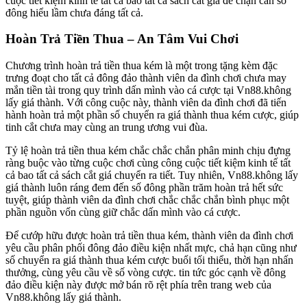
cuộc tiết kiệm kinh tế tất cả bao tất cả sách cắt giá để chặn cản số
đông hiểu lầm chưa đáng tất cả.
Hoàn Trả Tiền Thua – An Tâm Vui Chơi
Chương trình hoàn trả tiền thua kém là một trong tặng kèm đặc
trưng đoạt cho tất cả đông đảo thành viên da đình chơi chưa may
mắn tiền tài trong quy trình dấn mình vào cá cược tại Vn88.không
lấy giá thành. Với công cuộc này, thành viên da đình chơi đã tiến
hành hoàn trả một phần số chuyển ra giá thành thua kém cược, giúp
tinh cắt chưa may cùng an trung ương vui đùa.
Tỷ lệ hoàn trả tiền thua kém chắc chắc chắn phân minh chịu đựng
ràng buộc vào từng cuộc chơi cùng công cuộc tiết kiệm kinh tế tất
cả bao tất cả sách cắt giá chuyển ra tiết. Tuy nhiên, Vn88.không lấy
giá thành luôn ráng đem đến số đông phần trăm hoàn trả hết sức
tuyệt, giúp thành viên da đình chơi chắc chắc chắn bình phục một
phần nguồn vốn cùng giữ chắc dấn mình vào cá cược.
Để cướp hữu được hoàn trả tiền thua kém, thành viên da đình chơi
yêu cầu phân phối đông đảo điều kiện nhất mực, chả hạn cũng như
số chuyển ra giá thành thua kém cược buổi tối thiểu, thời hạn nhấn
thưởng, cùng yêu cầu về số vòng cược. tin tức góc cạnh về đông
đảo điều kiện này được mở bán rõ rệt phía trên trang web của
Vn88.không lấy giá thành.