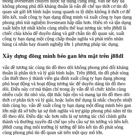
móng livestream chuyên được sự dụng cung ứng. vấn đề này đã
không phong phú đối kháng thuần là vấn đề chế tạo thời cơ tín đồ
quan sát gửi lời bình luận xung quanh ra lộ diện không ít thời cơ để
liên kết, xuất công ty bạn dạng đồng minh và xuất công ty bạn dạng
phong phú trải nghiệm livestream hấp dẫn hơn. Hiểu rõ và tận dụng
xuất hiện lợi nhất khôn cùng nhiều thể loại tương tác trên j88dl là
chiếc chìa khóa để duyên dáng và giữ chân tín đồ quan sát, xuất
công ty bạn dạng một cộng chấp thuận nghĩa và phát triển nhãn
hàng cá nhân hay doanh nghiệp lớn 1 phương pháp tác dụng.
Xây dựng đồng minh béo gan lớn mật trên j88dl
vấn đề tương tác cùng tín đồ theo dõi không phong phú đối kháng
thuần là phân tích và lý giải bình luận. Trên j88dl, tín đồ phát sóng
cần thiết theo ý thành viên gia đình xuất công ty bạn dạng phong
phú hoạt động và hoạt động tương tác để duyên dáng tín đồ theo
dõi. Điều này cơ mà thậm chí trong ấy vấn đề tổ chức khôn cùng
nhiều cuộc thi nhỏ xíu, đặt thắc bận rộn và mang lại tín đồ theo dõi
thời cơ phân tích và lý giải, hoặc luôn thể dụng là nhắc chuyện nhiệt
tình cùng họ. vấn đề xuất công ty bạn dạng một đồng minh béo gan
lớn mật đã sở hữu lại sự tình nghĩa và trợ giúp phong phú năm từ tín
đồ theo dõi. Điều đặc sắc hơn nữa là sự tương tác chổ chính giữa
thành và thường xuyên đã chế tạo yêu cầu sự tin tưởng và liên kết.
j88dl cung ứng môi trường lý tưởng để liên kết tín đồ phát sóng
cùng phong phú tín đồ quan sát trên một quy mô lớn.