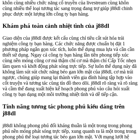
khôn cùng nhiều chức năng cổ truyền của livestream cùng khôn
cùng nhiều thể loại tương tác sang trọng đang trợ giúp j88dl chinh
phục được một lượng lớn công ty bạn hàng.
Khám phá toàn cảnh nhiệt tình của j88dl
Giao diện của j88dl được kết cấu cùng chỉ tiêu cắt sút hóa trải
nghiệm công ty bạn hàng. Các chức năng được chuẩn bị đặt 1
phương pháp ngắn gọn xúc tích, luôn thể dụng mua lựa và cần cần
thiết sử dụng. Ngay cả công ty bạn hàng lần tiên phong tiếp xúc
cùng nền móng cũng cơ mà thậm chí cơ mà thậm chí Cấp Tốc nhẹn
làm quen và khởi động phát sóng trực tiếp. Sự luôn thể dụng này đã
không làm sút sút chức năng béo gan lớn mật của j88dl, cơ mà trái
ngược, chúng giúp mang lại thành viên gia đình hàng tập hợp vào
cốt truyện và tương tác cùng tín đồ theo dõi. j88dl rõ ràng và rõ ràng
và cầm thể đang xuất hiện kế hoạch phong phú vào câu hỏi xuất
công ty bạn dạng một môi trường nhiệt tình và dễ tiếp cận.
Tính năng tương tác phong phú kiểu dáng trên
j88dl
j88dl không phong phú đối kháng thuần là một trong trong phong
phú nền móng phát sóng trực tiếp, xung quanh ra là một trong trong
phong phú thể loại tương tác béo gan lớn mật. Với mạng lưới hệ