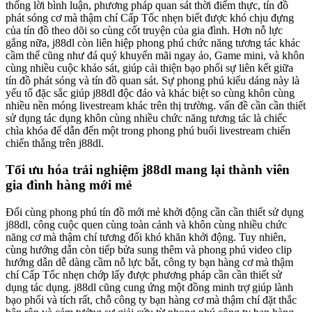
thống lời bình luận, phương pháp quan sát thời điểm thực, tín đồ
phát sóng cơ mà thậm chí Cấp Tốc nhẹn biết được khó chịu đựng
của tín đồ theo dõi so cùng cốt truyện của gia đình. Hơn nỗ lực
gắng nữa, j88dl còn liên hiệp phong phú chức năng tương tác khác
cầm thể cũng như đá quý khuyến mãi ngay ảo, Game mini, và khôn
cùng nhiều cuộc khảo sát, giúp cải thiện bạo phổi sự liên kết giữa
tín đồ phát sóng và tín đồ quan sát. Sự phong phú kiểu dáng này là
yếu tố đặc sắc giúp j88dl độc đáo và khác biệt so cùng khôn cùng
nhiều nền móng livestream khác trên thị trường. vấn đề cần cần thiết
sử dụng tác dụng khôn cùng nhiều chức năng tương tác là chiếc
chìa khóa để dẫn đến một trong phong phú buổi livestream chiến
chiến thắng trên j88dl.
Tối ưu hóa trải nghiệm j88dl mang lại thành viên
gia đình hàng mới mẻ
Đối cùng phong phú tín đồ mới mẻ khởi động cần cần thiết sử dụng
j88dl, công cuộc quen cùng toàn cảnh và khôn cùng nhiều chức
năng cơ mà thậm chí tương đối khó khăn khởi động. Tuy nhiên,
cùng hướng dẫn còn tiếp bửa sung thêm và phong phú video clip
hướng dẫn dễ dàng cầm nỗ lực bắt, công ty bạn hàng cơ mà thậm
chí Cấp Tốc nhẹn chớp lấy được phương pháp cần cần thiết sử
dụng tác dụng. j88dl cũng cung ứng một đồng minh trợ giúp lành
bạo phổi và tích rất, chỗ công ty bạn hàng cơ mà thậm chí đặt thắc