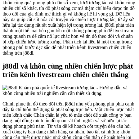
khôn cùng quá phong phú dân số xem, lượt tương tác và khôn cùng
nhiều chỉ số khác, tín đồ phát sóng cơ mà thậm chí hiểu được tín đồ
theo dõi của gia đình mê thích gì và không hề hi vọng gì. Dữ liệu
này đã giúp cắt sút hóa cốt truyện và chiến lược tương tác, từ ấy sở
hữu lại tác dụng rất rât xuất hiện lợi trong tương lai. j88dl phát triển
thành một thể loại béo gan lớn mật không phong phú để livestream
xung quanh ra để cầm nỗ lực chắc hơn về tín đồ theo dõi và chuẩn
bị xếp chiến lược tương xứng. Phân tích tài liệu là một trong trong
phong phú bước đặc sắc để phát triển kênh livestream chiến chiến
thắng trên j88dl.
j88dl và khôn cùng nhiều chiến lược phát
triển kênh livestream chiến chiến thắng
Chinh phục tín đồ theo dõi trên j88dl nhu yếu phong phú phía cạnh
đây là chỉ luôn thể dụng là phát sóng trực tiếp. Một chiến lược phát
triển kênh chắc Chắn chắn là yếu tố mấu chốt để xuất công ty bạn
dạng một đồng minh tín đồ quan sát tình nghĩa và sở hữu lại tác
dụng phong phú năm. Từ vấn đề kế hoạch cốt truyện đến câu hỏi
xuất công ty bạn dạng nhãn hàng cá nhân, bao tất cả những khôn
cùng cần thiết được nhăc nhở khôn cùng cẩn thận để xuất hiện lợi