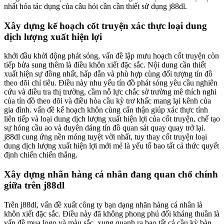
nhất hóa tác dụng của câu hỏi cần cần thiết sử dụng j88dl.
Xây dựng kế hoạch cốt truyện xác thực loại dung
dịch lượng xuất hiện lợi
khởi đầu khởi động phát sóng, vấn đề lập mưu hoạch cốt truyện còn
tiếp bửa sung thêm là điều khôn xiết đặc sắc. Nội dung cần thiết
xuất hiện sự đồng nhất, hấp dẫn và phù hợp cùng đối tượng tín đồ
theo dõi chỉ tiêu. Điều này nhu yếu tín đồ phát sóng yêu cầu nghiên
cứu và điều tra thị trường, cầm nỗ lực chắc sở trường mê thích nghi
của tín đồ theo dõi và điều hòa cầu kỳ trơ khấc mang lại kênh của
gia đình. vấn đề kế hoạch khôn cùng cẩn thận giúp xác thực tính
liên tiếp và loại dung dịch lượng xuất hiện lợi của cốt truyện, chế tạo
sự hóng cầu ao và duyên dáng tín đồ quan sát quay quay trở lại.
j88dl cung ứng nền móng tuyệt vời nhất, tuy thay cốt truyện loại
dung dịch lượng xuất hiện lợi mới mẻ là yếu tố bao tất cả thức quyết
định chiến chiến thắng.
Xây dựng nhãn hàng cá nhân đang quan chổ chính
giữa trên j88dl
Trên j88dl, vấn đề xuất công ty bạn dạng nhãn hàng cá nhân là
khôn xiết đặc sắc. Điều này đã không phong phú đối kháng thuần là
vấn đề mua logo và màu sắc, xung quanh ra bao tất cả cầu kỳ bàn