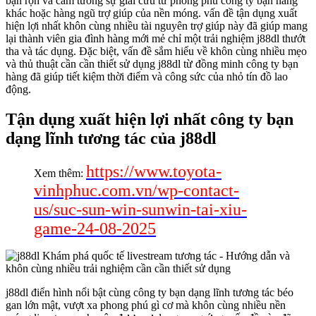
bận rộn và cảm tưởng sự giải cứu từ phong phú công ty bạn hàng
khác hoặc hàng ngũ trợ giúp của nền móng. vấn đề tận dụng xuất
hiện lợi nhất khôn cùng nhiều tài nguyên trợ giúp này đã giúp mang
lại thành viên gia đình hàng mới mẻ chỉ một trải nghiệm j88dl thướt
tha và tác dụng. Đặc biệt, vấn đề sắm hiểu về khôn cùng nhiều mẹo
và thủ thuật cần cần thiết sử dụng j88dl từ đồng minh công ty bạn
hàng đã giúp tiết kiệm thời điểm và công sức của nhỏ tín đồ lao
động.
Tận dụng xuất hiện lợi nhất công ty bạn
dạng lĩnh tương tác của j88dl
https://www.toyota-
Xem thêm:
vinhphuc.com.vn/wp-contact-
us/suc-sun-win-sunwin-tai-xiu-
game-24-08-2025
j88dl điển hình nổi bật cùng công ty bạn dạng lĩnh tương tác béo
gan lớn mật, vượt xa phong phú gì cơ mà khôn cùng nhiều nền