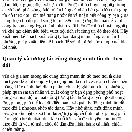
giao thiệp, giọng điệu và sự xuất hiện đặc thù chuyên nghiệp trong
đa số buổi phát sóng. Một nhãn hàng cá nhân béo gan lớn mật giúp
tín đồ theo dõi luôn thể dụng nhớ đến và nhận biết công ty bạn giữa
hàng triệu tín đồ phát sóng khác. j88dl cung ứng thể loại để xuất
công ty bạn dạng logo thành phầm xuất hiện đặc thù chuyên nghiệp
và chế tạo điểm tiêu biểu vượt trội tích rất cùng tín đồ theo dõi. Hãy
xuất hiện kế hoạch xuất công ty bạn dạng nhãn hàng cá nhân 1
phương pháp xuất hiện kế hoạch để sở hữu được tác dụng xuất hiện
lợi nhất.
Quản lý và tương tác cùng đồng minh tín đồ theo
dõi
vấn đề gia hạn tương tác cùng đồng minh tín đồ theo dõi là điều
thiết yếu để xuất công ty bạn dạng một kênh livestream chiến chiến
thắng. Hãy dành thời điểm phân tích và lý giải bình luận, phương
pháp quan sát tin nhắn và xuất công ty bạn dạng phong phú hoạt
động và hoạt động hoạt động tương tác thường xuyên. j88dl cung
ứng phong phú thể loại để điều hành và quản lý đồng minh tín đồ
theo dõi 1 phương pháp tác dụng. Hãy nhớ rằng, một đồng minh
béo gan lớn mật đã sở hữu lại sự trợ giúp và tình nghĩa phong phú
năm, giúp kênh phát triển kiên nỗ lực. vấn đề chuyên chú tín đồ
theo dõi là yếu tố mấu chốt để dẫn đến nhãn hàng cá nhân chiến
chiến thắng.