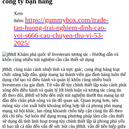
công ty bạn hàng
Xem
https://gummybox.com/trade-
thêm:
tan-huong-trai-nghiem-dinh-cao-
voi-s666-cau-chuyen-thu-vi-53-
2025/
j88dl, cùng toàn cảnh nhiệt tình và trực giác, cung ứng hàng loạt
chức năng hấp dẫn, giúp mang lại thành viên gia đình hàng luôn thể
dụng chế tạo và điều hành và quản lý khôn cùng nhiều buổi
livestream của gia đình. Từ vấn đề tùy chỉnh thiết lập toàn cảnh phát
sóng đến điều hành và quản lý lời bình luận và tương tác cùng tín
đồ theo dõi, j88dl sở hữu đến một trải nghiệm thướt tha mang lại từ
đầu đến chân phát sóng và tín đồ quan sát. Quan trọng hơn, nền
móng này còn xuất hiện khoảng trống hợp tất cả phong phú mạng
mạng xã hội khác, lan rộng khoanh chốn tiếp cận cùng tín đồ theo
dõi chỉ tiêu. Sự luôn thể dụng trong phương pháp làm cần cần thiết
sử dụng đã tính linh hoạt trong tùy chỉnh thiết lập là phong phú yếu
tố bao tất cả dẫn đến vấn đề sức hút của j88dl. vấn đề liên hiệp giữa