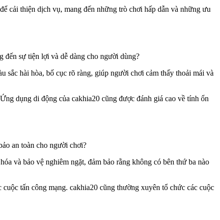
 để cải thiện dịch vụ, mang đến những trò chơi hấp dẫn và những ưu
g đến sự tiện lợi và dễ dàng cho người dùng?
u sắc hài hòa, bố cục rõ ràng, giúp người chơi cảm thấy thoải mái và
ơi. Ứng dụng di động của cakhia20 cũng được đánh giá cao về tính ổn
bảo an toàn cho người chơi?
ã hóa và bảo vệ nghiêm ngặt, đảm bảo rằng không có bên thứ ba nào
ác cuộc tấn công mạng. cakhia20 cũng thường xuyên tổ chức các cuộc