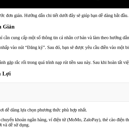
ớc đơn giản. Hướng dẫn chi tiết dưới đây sẽ giúp bạn dễ dàng bắt đầu.
n Giản
ỉ cần cung cấp một số thông tin cá nhân cơ bản và làm theo hướng dẫn
à nhấp vào nút “Đăng ký”. Sau đó, bạn sẽ được yêu cầu điền vào một bi
h gặp rắc rối trong quá trình nạp rút tiền sau này. Sau khi hoàn tất vi
n Lợi
hơi dễ dàng lựa chọn phương thức phù hợp nhất.
ư chuyển khoản ngân hàng, ví điện tử (MoMo, ZaloPay), thẻ cào điện t
ợi và dễ sử dụng.