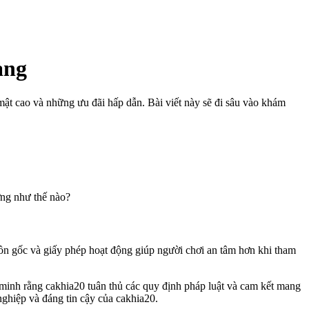
àng
 mật cao và những ưu đãi hấp dẫn. Bài viết này sẽ đi sâu vào khám
ường như thế nào?
uồn gốc và giấy phép hoạt động giúp người chơi an tâm hơn khi tham
minh rằng cakhia20 tuân thủ các quy định pháp luật và cam kết mang
ghiệp và đáng tin cậy của cakhia20.