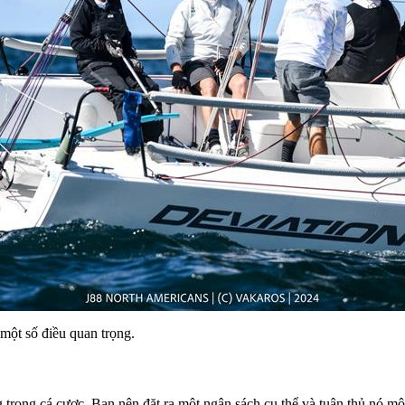
 một số điều quan trọng.
 trong cá cược. Bạn nên đặt ra một ngân sách cụ thể và tuân thủ nó mộ