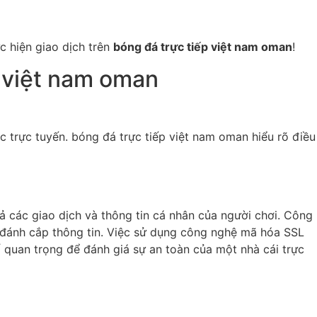
c hiện giao dịch trên
bóng đá trực tiếp việt nam oman
!
p việt nam oman
 trực tuyến. bóng đá trực tiếp việt nam oman hiểu rõ điều
ả các giao dịch và thông tin cá nhân của người chơi. Công
u đánh cắp thông tin. Việc sử dụng công nghệ mã hóa SSL
ố quan trọng để đánh giá sự an toàn của một nhà cái trực