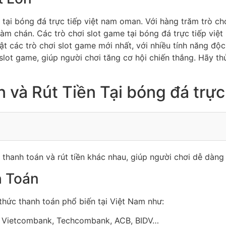
 tại bóng đá trực tiếp việt nam oman. Với hàng trăm trò ch
m chán. Các trò chơi slot game tại bóng đá trực tiếp việt
t các trò chơi slot game mới nhất, với nhiều tính năng độc
lot game, giúp người chơi tăng cơ hội chiến thắng. Hãy th
và Rút Tiền Tại bóng đá trực
thanh toán và rút tiền khác nhau, giúp người chơi dễ dàng 
 Toán
hức thanh toán phổ biến tại Việt Nam như:
ư Vietcombank, Techcombank, ACB, BIDV…