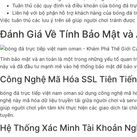
Tuân thủ các quy định và điều khoản của bóng đá trự
Liên hệ với bộ phận hỗ trợ khách hàng của bóng đá t
Việc tuân thủ các lưu ý trên sẽ giúp người chơi tránh được
Đánh Giá Về Tính Bảo Mật và 
Tính bảo mật và an toàn là một trong những yếu tố quan t
này và đã đầu tư mạnh mẽ vào hệ thống bảo mật để bảo vệ 
Công Nghệ Mã Hóa SSL Tiên Tiến
bóng đá trực tiếp việt nam oman sử dụng công nghệ mã hóa
nghệ này mã hóa dữ liệu truyền tải giữa người chơi và se
giúp người chơi yên tâm khi thực hiện các giao dịch tài ch
tuyến.
Hệ Thống Xác Minh Tài Khoản Ng