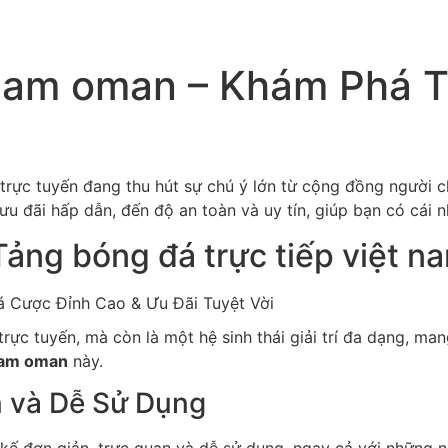
t nam oman – Khám Phá 
rực tuyến đang thu hút sự chú ý lớn từ cộng đồng người ch
ưu đãi hấp dẫn, đến độ an toàn và uy tín, giúp bạn có cái n
ảng bóng đá trực tiếp việt 
rực tuyến, mà còn là một hệ sinh thái giải trí đa dạng, ma
 nam oman
này.
n và Dễ Sử Dụng