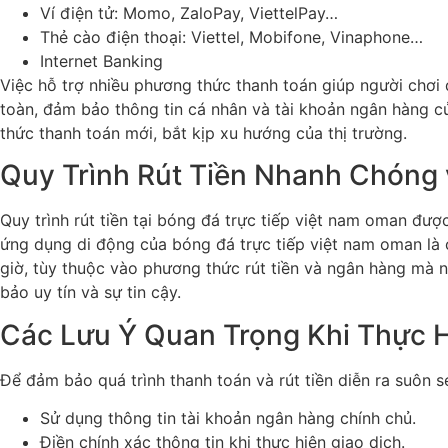
Ví điện tử: Momo, ZaloPay, ViettelPay…
Thẻ cào điện thoại: Viettel, Mobifone, Vinaphone…
Internet Banking
Việc hỗ trợ nhiều phương thức thanh toán giúp người chơi
toàn, đảm bảo thông tin cá nhân và tài khoản ngân hàng 
thức thanh toán mới, bắt kịp xu hướng của thị trường.
Quy Trình Rút Tiền Nhanh Chóng 
Quy trình rút tiền tại bóng đá trực tiếp việt nam oman đư
ứng dụng di động của bóng đá trực tiếp việt nam oman là c
giờ, tùy thuộc vào phương thức rút tiền và ngân hàng mà 
bảo uy tín và sự tin cậy.
Các Lưu Ý Quan Trọng Khi Thực H
Để đảm bảo quá trình thanh toán và rút tiền diễn ra suôn s
Sử dụng thông tin tài khoản ngân hàng chính chủ.
Điền chính xác thông tin khi thực hiện giao dịch.