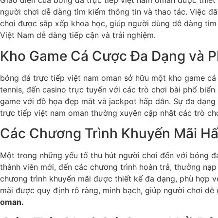
Giao diện của bóng đá trực tiếp việt nam oman được thiết 
người chơi dễ dàng tìm kiếm thông tin và thao tác. Việc đ
chơi được sắp xếp khoa học, giúp người dùng dễ dàng tìm t
Việt Nam dễ dàng tiếp cận và trải nghiệm.
Kho Game Cá Cược Đa Dạng và 
bóng đá trực tiếp việt nam oman sở hữu một kho game cá 
tennis, đến casino trực tuyến với các trò chơi bài phổ biến
game với đồ họa đẹp mắt và jackpot hấp dẫn. Sự đa dạng 
trực tiếp việt nam oman thường xuyên cập nhật các trò chơ
Các Chương Trình Khuyến Mãi Hấ
Một trong những yếu tố thu hút người chơi đến với bóng đ
thành viên mới, đến các chương trình hoàn trả, thưởng nạp
chương trình khuyến mãi được thiết kế đa dạng, phù hợp vớ
mãi được quy định rõ ràng, minh bạch, giúp người chơi dễ
oman.