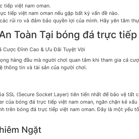
c tiếp việt nam oman.
rực tiếp việt nam oman nếu gặp bất kỳ vấn đề nào.
 các rủi ro và đảm bảo quyền lợi của mình. Hãy yên tâm thự
An Toàn Tại bóng đá trực tiế
rọng hàng đầu mà người chơi quan tâm khi tham gia cá cược
thông tin và tài sản của người chơi.
 SSL (Secure Socket Layer) tiên tiến nhất để bảo vệ tất c
rver của bóng đá trực tiếp việt nam oman, ngăn chặn kẻ xấ
ính trên bóng đá trực tiếp việt nam oman. Đây là một yếu t
hiêm Ngặt