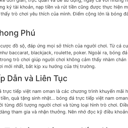
kế đơn giản, trực quan và dễ sử dụng, ngay cả với những n
ăng ký tài khoản, nạp tiền và rút tiền cũng được thực hiện
hấy trò chơi yêu thích của mình. Điểm cộng lớn là bóng đá 
Phong Phú
cược đồ sộ, đáp ứng mọi sở thích của người chơi. Từ cá c
 như baccarat, blackjack, roulette, poker. Ngoài ra, bóng đ
trong trò chơi giúp người chơi không cảm thấy nhàm chán 
i mới nhất, bắt kịp xu hướng của thị trường.
p Dẫn và Liên Tục
á trực tiếp việt nam oman là các chương trình khuyến mãi 
 tiền, quà tặng sinh nhật… bóng đá trực tiếp việt nam oma
i từng đối tượng người chơi và từng loại hình trò chơi. Đi
 dàng tham gia và nhận thưởng. Nên nhớ đọc kỹ điều khoản 