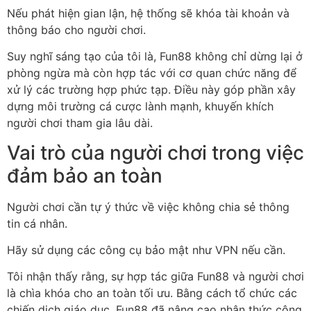
Nếu phát hiện gian lận, hệ thống sẽ khóa tài khoản và
thông báo cho người chơi.
Suy nghĩ sáng tạo của tôi là, Fun88 không chỉ dừng lại ở
phòng ngừa mà còn hợp tác với cơ quan chức năng để
xử lý các trường hợp phức tạp. Điều này góp phần xây
dựng môi trường cá cược lành mạnh, khuyến khích
người chơi tham gia lâu dài.
Vai trò của người chơi trong việc
đảm bảo an toàn
Người chơi cần tự ý thức về việc không chia sẻ thông
tin cá nhân.
Hãy sử dụng các công cụ bảo mật như VPN nếu cần.
Tôi nhận thấy rằng, sự hợp tác giữa Fun88 và người chơi
là chìa khóa cho an toàn tối ưu. Bằng cách tổ chức các
chiến dịch giáo dục, Fun88 đã nâng cao nhận thức cộng