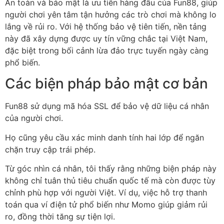
An toàn và bảo mật là ưu tiên hàng đầu của Fun88, giúp
người chơi yên tâm tận hưởng các trò chơi mà không lo
lắng về rủi ro. Với hệ thống bảo vệ tiên tiến, nền tảng
này đã xây dựng được uy tín vững chắc tại Việt Nam,
đặc biệt trong bối cảnh lừa đảo trực tuyến ngày càng
phổ biến.
Các biện pháp bảo mật cơ bản
Fun88 sử dụng mã hóa SSL để bảo vệ dữ liệu cá nhân
của người chơi.
Họ cũng yêu cầu xác minh danh tính hai lớp để ngăn
chặn truy cập trái phép.
Từ góc nhìn cá nhân, tôi thấy rằng những biện pháp này
không chỉ tuân thủ tiêu chuẩn quốc tế mà còn được tùy
chỉnh phù hợp với người Việt. Ví dụ, việc hỗ trợ thanh
toán qua ví điện tử phổ biến như Momo giúp giảm rủi
ro, đồng thời tăng sự tiện lợi.