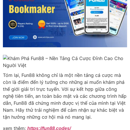
Tóm lại, Fun88 không chỉ là một nền tảng cá cược mà
còn là điểm đến lý tưởng cho những ai muốn khám phá
thế giới giải trí trực tuyến. Với sự kết hợp giữa công
nghệ tiên tiến, an toàn bảo mật và các chương trình hấp
dẫn, Fun88 đã chứng minh được vị thế của mình tại Việt
Nam. Hãy thử trải nghiệm để cảm nhận sự khác biệt và
tận hưởng những cơ hội mà nó mang lại.
xem thêm:
https://fun88.codes/