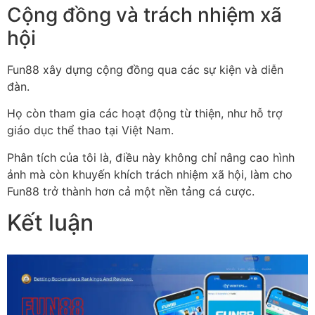
Cộng đồng và trách nhiệm xã
hội
Fun88 xây dựng cộng đồng qua các sự kiện và diễn
đàn.
Họ còn tham gia các hoạt động từ thiện, như hỗ trợ
giáo dục thể thao tại Việt Nam.
Phân tích của tôi là, điều này không chỉ nâng cao hình
ảnh mà còn khuyến khích trách nhiệm xã hội, làm cho
Fun88 trở thành hơn cả một nền tảng cá cược.
Kết luận