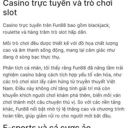
Casino trực tuyến và trò chơi
slot
Casino trực tuyến trên Fun88 bao gồm blackjack,
roulette và hàng trăm trò slot hấp dẫn.
Mỗi trò chơi đều được thiết kế với đồ họa chất lượng
cao và âm thanh sống động, mang lại cảm giác như
đang ở sòng bạc thực thụ.
Phân tích cá nhân, tôi thấy rằng Fun88 đã nâng tầm trải
nghiệm casino bằng cách tích hợp yếu tố văn hóa, như
các trò chơi slot lấy cảm hứng từ truyền thuyết Việt
Nam. Điều này không chỉ tăng tính giải trí mà còn
khuyến khích người chơi khám phá thêm, biến mỗi ván
chơi thành một câu chuyện thú vị. So với các nền tảng
khác, Fun88 nổi bật nhờ tỷ lệ thắng cao và chương trình
hoàn tiền, giúp giảm rủi ro cho người mới bắt đầu.
E-sports và cá cược ảo