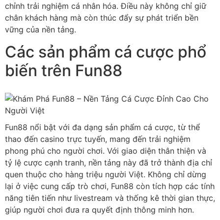
chỉnh trải nghiệm cá nhân hóa. Điều này không chỉ giữ
chân khách hàng mà còn thúc đẩy sự phát triển bền
vững của nền tảng.
Các sản phẩm cá cược phổ
biến trên Fun88
Fun88 nổi bật với đa dạng sản phẩm cá cược, từ thể
thao đến casino trực tuyến, mang đến trải nghiệm
phong phú cho người chơi. Với giao diện thân thiện và
tỷ lệ cược cạnh tranh, nền tảng này đã trở thành địa chỉ
quen thuộc cho hàng triệu người Việt. Không chỉ dừng
lại ở việc cung cấp trò chơi, Fun88 còn tích hợp các tính
năng tiên tiến như livestream và thống kê thời gian thực,
giúp người chơi đưa ra quyết định thông minh hơn.