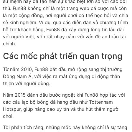
sứ mệnh này đã tạo nên sự khác biệt lớn so với các đối
thủ. Fun88 không chỉ là một trang web cá cược mà còn
là một cộng đồng, nơi người chơi có thể học hỏi và chia
sẻ kinh nghiệm. Ví dụ, qua các diễn đàn và chương trình
hỗ trợ khách hàng, Fun88 đã xây dựng lòng tin lâu dài
với người Việt, vốn rất nhạy cảm với vấn đề an toàn tài
chính.
Các mốc phát triển quan trọng
Từ năm 2010, Fun88 bắt đầu mở rộng sang thị trường
Đông Nam Á, với việc ra mắt ứng dụng di động thân
thiện với người dùng.
Năm 2015 đánh dấu bước ngoặt khi Fun88 hợp tác với
các câu lạc bộ bóng đá hàng đầu như Tottenham
Hotspur, giúp nâng cao uy tín và thu hút thêm người
chơi.
Tôi phân tích rằng, những mốc này không chỉ là sự tăng