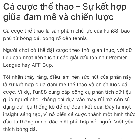
Cá cược thể thao – Sự kết hợp
giữa đam mê và chiến lược
Cá cược thể thao là sản phẩm chủ lực của Fun88, bao
phủ từ bóng đá, bóng rổ đến tennis.
Người chơi có thể đặt cược theo thời gian thực, với dữ
liệu cập nhật liên tục từ các giải đấu lớn như Premier
League hay AFF Cup.
Tôi nhận thấy rằng, điều làm nên sức hút của phần này
là sự kết hợp giữa đam mê thể thao và chiến lược cá
cược. Ví dụ, Fun88 cung cấp công cụ phân tích dữ liệu,
giúp người chơi không chỉ dựa vào may rủi mà còn sử
dụng dữ liệu thống kê để dự đoán kết quả. Đây là một
insight sáng tạo, vì nó biến cá cược thành một hình thức
đầu tư thông minh, đặc biệt phù hợp với người Việt yêu
thích bóng đá.