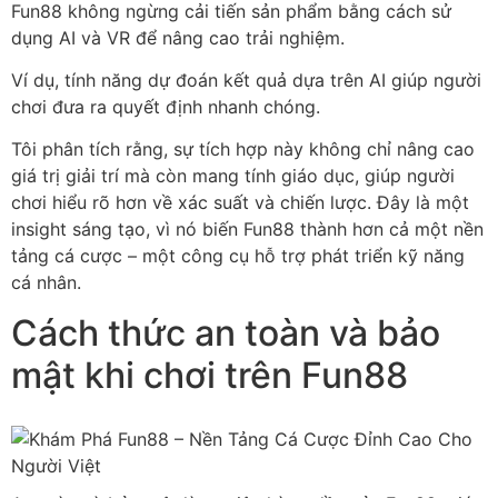
Fun88 không ngừng cải tiến sản phẩm bằng cách sử
dụng AI và VR để nâng cao trải nghiệm.
Ví dụ, tính năng dự đoán kết quả dựa trên AI giúp người
chơi đưa ra quyết định nhanh chóng.
Tôi phân tích rằng, sự tích hợp này không chỉ nâng cao
giá trị giải trí mà còn mang tính giáo dục, giúp người
chơi hiểu rõ hơn về xác suất và chiến lược. Đây là một
insight sáng tạo, vì nó biến Fun88 thành hơn cả một nền
tảng cá cược – một công cụ hỗ trợ phát triển kỹ năng
cá nhân.
Cách thức an toàn và bảo
mật khi chơi trên Fun88